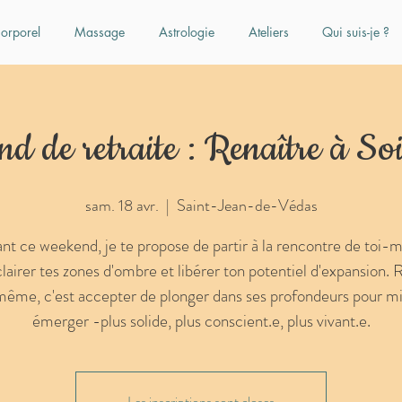
orporel
Massage
Astrologie
Ateliers
Qui suis-je ?
d de retraite : Renaître à S
sam. 18 avr.
  |  
Saint-Jean-de-Védas
nt ce weekend, je te propose de partir à la rencontre de toi
lairer tes zones d'ombre et libérer ton potentiel d'expansion. 
même, c'est accepter de plonger dans ses profondeurs pour m
émerger -plus solide, plus conscient.e, plus vivant.e.
Les inscriptions sont closes