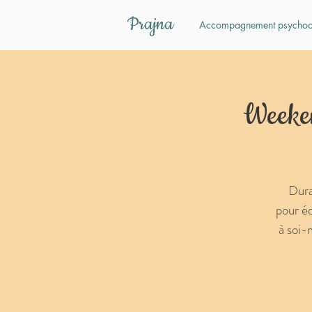
Prajna
Accompagnement psychoc
Weeken
Dura
pour éc
à soi-