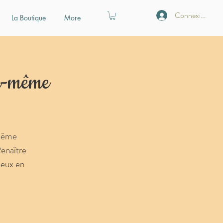
Connexion
La Boutique
More
oi-même
-même
Renaître
ieux en