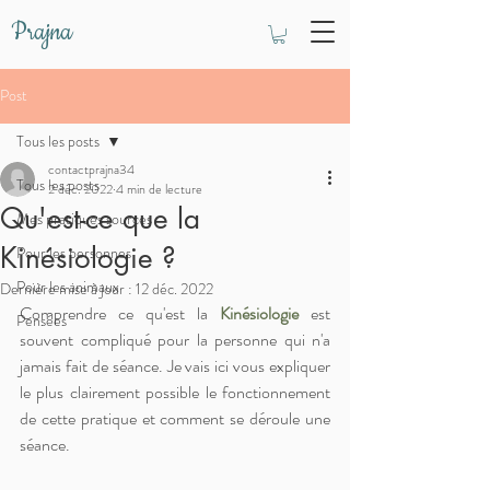
Prajna
Post
Tous les posts
contactprajna34
Tous les posts
2 déc. 2022
4 min de lecture
Qu'est-ce que la
Mes pratiques sources
Kinésiologie ?
Pour les personnes
Pour les animaux
Dernière mise à jour :
12 déc. 2022
Comprendre ce qu'est la 
Kinésiologie
 est 
Pensées
souvent compliqué pour la personne qui n'a 
jamais fait de séance. Je vais ici vous expliquer 
le plus clairement possible le fonctionnement 
de cette pratique et comment se déroule une 
séance.