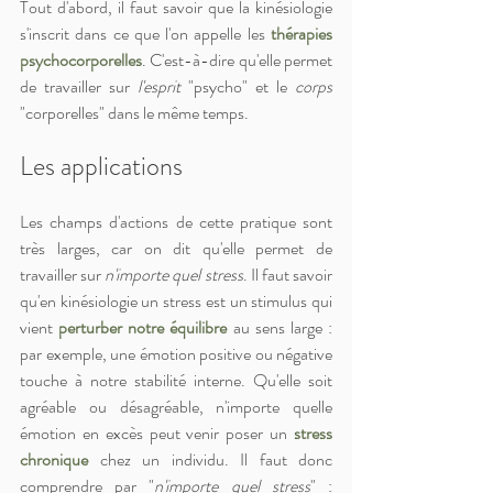
Tout d'abord, il faut savoir que la kinésiologie 
s'inscrit dans ce que l'on appelle les 
thérapies 
psychocorporelles
. C'est-à-dire qu'elle permet 
de travailler sur 
l'esprit
 "psycho" et le 
corps
"corporelles" dans le même temps. 
Les applications
Les champs d'actions de cette pratique sont 
très larges, car on dit qu'elle permet de 
travailler sur 
n'importe quel stress
. Il faut savoir 
qu'en kinésiologie un stress est un stimulus qui 
vient 
perturber notre équilibre
 au sens large : 
par exemple, une émotion positive ou négative 
touche à notre stabilité interne. Qu'elle soit 
agréable ou désagréable, n'importe quelle 
émotion en excès peut venir poser un 
stress 
chronique
 chez un individu. Il faut donc 
comprendre par "
n'importe quel stress
" : 