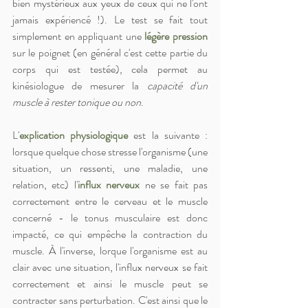
bien mystérieux aux yeux de ceux qui ne l'ont 
jamais expériencé !). Le test se fait tout 
simplement en appliquant une 
légère pression
sur le poignet (en général c'est cette partie du 
corps qui est testée), cela permet au 
kinésiologue de mesurer la 
capacité d'un 
muscle à rester tonique ou non
. 
L'
explication physiologique
 est la suivante : 
lorsque quelque chose stresse l'organisme (une 
situation, un ressenti, une maladie, une 
relation, etc) l'
influx nerveux
 ne se fait pas 
correctement entre le cerveau et le muscle 
concerné - le tonus musculaire est donc 
impacté, ce qui empêche la contraction du 
muscle. À l'inverse, lorque l'organisme est au 
clair avec une situation, l'influx nerveux se fait 
correctement et ainsi le muscle peut se 
contracter sans perturbation. C'est ainsi que le 