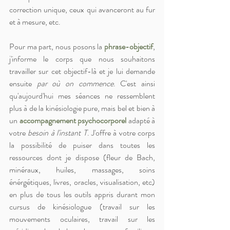
correction unique, ceux qui avanceront au fur 
et à mesure, etc.
Pour ma part, nous posons la 
phrase-objectif
, 
j'informe le corps que nous souhaitons 
travailler sur cet objectif-là et je lui demande 
ensuite 
par où on commence
. C'est ainsi 
qu'aujourd'hui mes séances ne ressemblent 
plus à de la kinésiologie pure, mais bel et bien à 
un 
accompagnement psychocorporel
 adapté à 
votre 
besoin à l'instant T
. J'offre à votre corps 
la possibilité de puiser dans toutes les 
ressources dont je dispose (fleur de Bach, 
minéraux, huiles, massages, soins 
énérgétiques, livres, oracles, visualisation, etc) 
en plus de tous les outils appris durant mon 
cursus de kinésiologue (travail sur les 
mouvements oculaires, travail sur les 